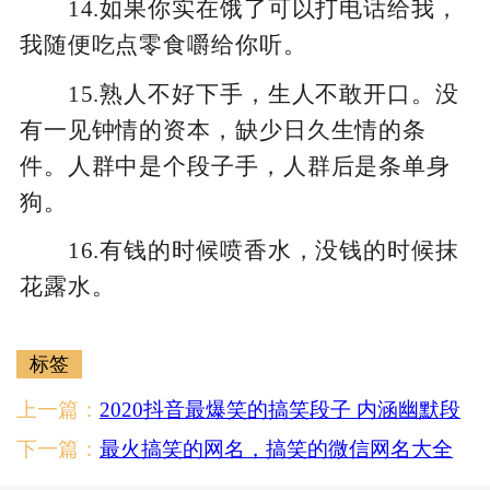
14.如果你实在饿了可以打电话给我，
我随便吃点零食嚼给你听。
15.熟人不好下手，生人不敢开口。没
有一见钟情的资本，缺少日久生情的条
件。人群中是个段子手，人群后是条单身
狗。
16.有钱的时候喷香水，没钱的时候抹
花露水。
标签
上一篇：
2020抖音最爆笑的搞笑段子 内涵幽默段
子让你笑个够！
下一篇：
最火搞笑的网名，搞笑的微信网名大全