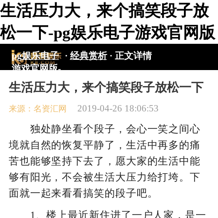
生活压力大，来个搞笑段子放
松一下-pg娱乐电子游戏官网版
pg娱乐电子
·
经典赏析
·
正文详情
游戏官网版-
pg电子游戏
生活压力大，来个搞笑段子放松一下
入口
2019-04-26 18:06:53
来源：名资汇网
独处静坐看个段子，会心一笑之间心
境就自然的恢复平静了，生活中再多的痛
苦也能够坚持下去了，愿大家的生活中能
够有阳光，不会被生活大压力给打垮。下
面就一起来看看搞笑的段子吧。
1、楼上最近新住进了一户人家，是一