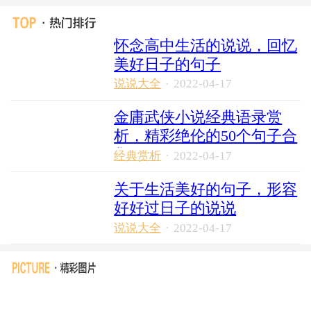
怀念高中生活的说说，回忆
美好日子的句子
说说大全
·
2022-04-17
金庸武侠小说经典语录赏
析，精彩绝伦的50个句子合
集
经典赏析
·
2022-04-17
关于生活美好的句子，形容
好好过日子的说说
说说大全
·
2022-04-17