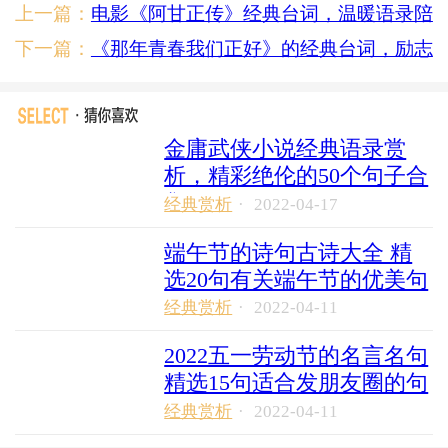
上一篇：
电影《阿甘正传》经典台词，温暖语录陪
伴成长
下一篇：
《那年青春我们正好》的经典台词，励志
青春不留遗憾
金庸武侠小说经典语录赏
析，精彩绝伦的50个句子合
集
经典赏析
·
2022-04-17
端午节的诗句古诗大全 精
选20句有关端午节的优美句
子
经典赏析
·
2022-04-11
2022五一劳动节的名言名句
精选15句适合发朋友圈的句
经典赏析
·
2022-04-11