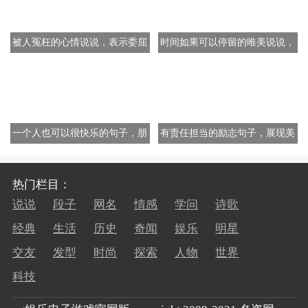
被人冤枉的心情说说，表示委屈
时间如果可以停留的唯美说说，
难过的句子
表示时光飞快的30句文案
一个人也可以很快乐的句子，朋
有责任担当的励志句子，展现美
友圈宣布自己恢复单身的说说
好品质的经典50句
热门栏目：
说说
段子
网名
情感
学问
诗歌
经典
生活
历史
奇闻
娱乐
明星
交友
发型
时尚
探索
人物
世界
科技