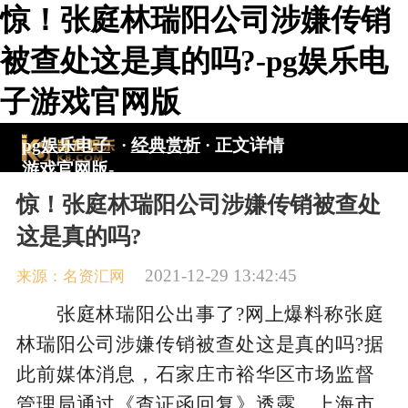
惊！张庭林瑞阳公司涉嫌传销
被查处这是真的吗?-pg娱乐电
子游戏官网版
pg娱乐电子
·
经典赏析
·
正文详情
游戏官网版-
pg电子游戏
惊！张庭林瑞阳公司涉嫌传销被查处
入口
这是真的吗?
2021-12-29 13:42:45
来源：名资汇网
张庭林瑞阳公出事了?网上爆料称张庭
林瑞阳公司涉嫌传销被查处这是真的吗?据
此前媒体消息，石家庄市裕华区市场监督
管理局通过《查证函回复》透露，上海市