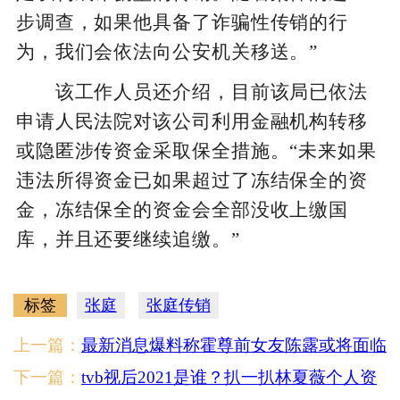
步调查，如果他具备了诈骗性传销的行
为，我们会依法向公安机关移送。”
该工作人员还介绍，目前该局已依法
申请人民法院对该公司利用金融机构转移
或隐匿涉传资金采取保全措施。“未来如果
违法所得资金已如果超过了冻结保全的资
金，冻结保全的资金会全部没收上缴国
库，并且还要继续追缴。”
标签
张庭
张庭传销
上一篇：
最新消息爆料称霍尊前女友陈露或将面临
10年以上刑期？
下一篇：
tvb视后2021是谁？扒一扒林夏薇个人资