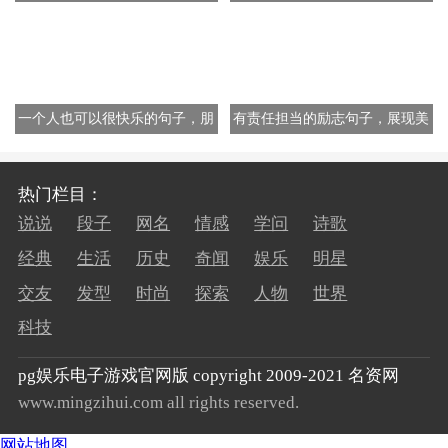
难过的句子
表示时光飞快的30句文案
一个人也可以很快乐的句子，朋
有责任担当的励志句子，展现美
友圈宣布自己恢复单身的说说
好品质的经典50句
热门栏目：
说说
段子
网名
情感
学问
诗歌
经典
生活
历史
奇闻
娱乐
明星
交友
发型
时尚
探索
人物
世界
科技
pg娱乐电子游戏官网版 copyright 2009-2021 名资网
www.mingzihui.com all rights reserved.
网站地图