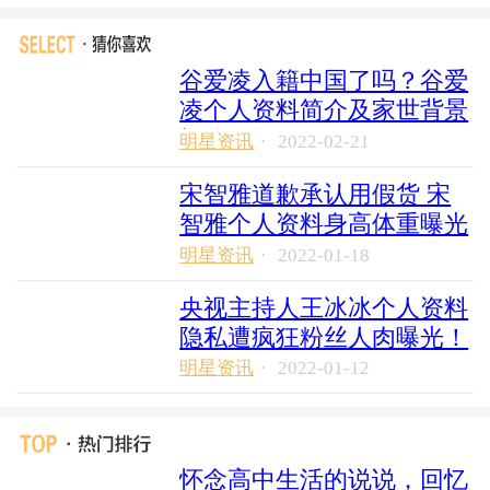
料
谷爱凌入籍中国了吗？谷爱
凌个人资料简介及家世背景
揭秘
明星资讯
·
2022-02-21
宋智雅道歉承认用假货 宋
智雅个人资料身高体重曝光
明星资讯
·
2022-01-18
央视主持人王冰冰个人资料
隐私遭疯狂粉丝人肉曝光！
明星资讯
·
2022-01-12
怀念高中生活的说说，回忆