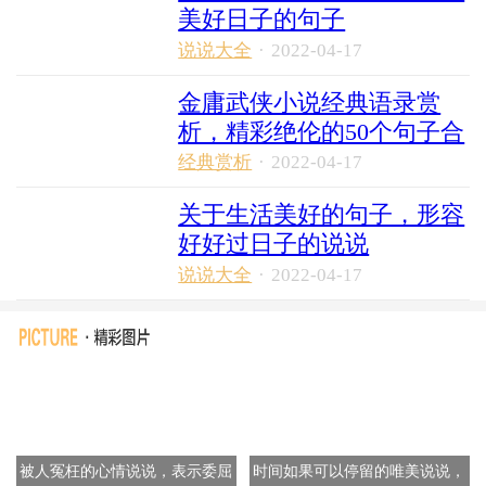
美好日子的句子
说说大全
·
2022-04-17
金庸武侠小说经典语录赏
析，精彩绝伦的50个句子合
集
经典赏析
·
2022-04-17
关于生活美好的句子，形容
好好过日子的说说
说说大全
·
2022-04-17
被人冤枉的心情说说，表示委屈
时间如果可以停留的唯美说说，