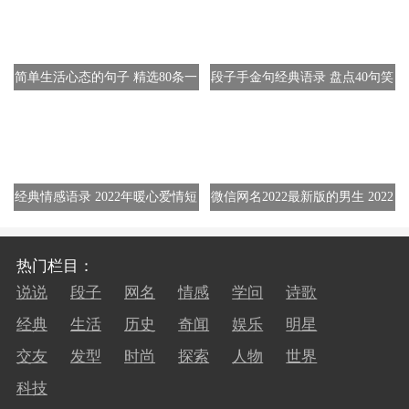
简单生活心态的句子 精选80条一
段子手金句经典语录 盘点40句笑
句话
出声的短句
经典情感语录 2022年暖心爱情短
微信网名2022最新版的男生 2022
句130条
最火网名300个
热门栏目：
说说
段子
网名
情感
学问
诗歌
经典
生活
历史
奇闻
娱乐
明星
交友
发型
时尚
探索
人物
世界
科技