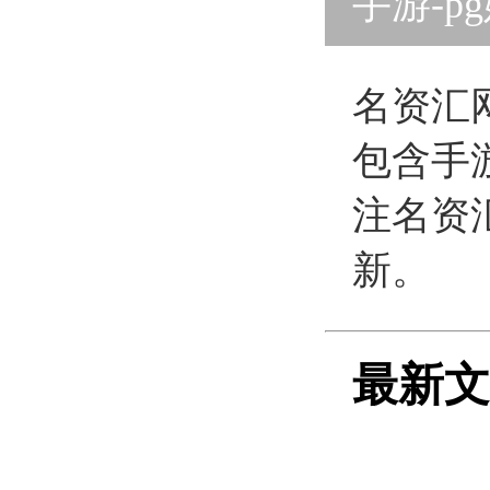
手游-p
版
名资汇
包含手
注名资
新。
最新文