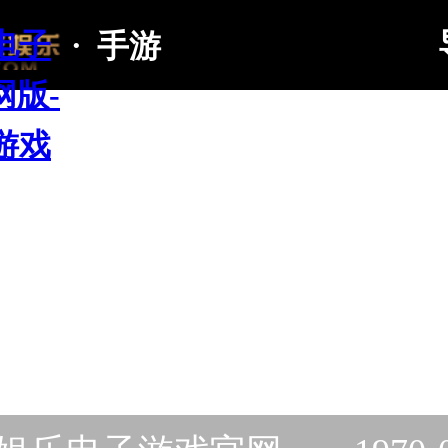
电子
·
手游
网版-
游戏