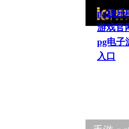
pg娱乐
游戏官
pg电子
入口