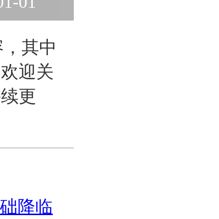
01-01
容，其中
。欢迎关
持续更
础降临