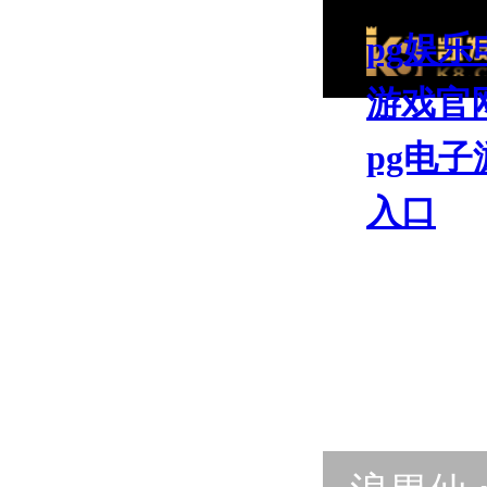
pg娱乐
游戏官
pg电子
入口