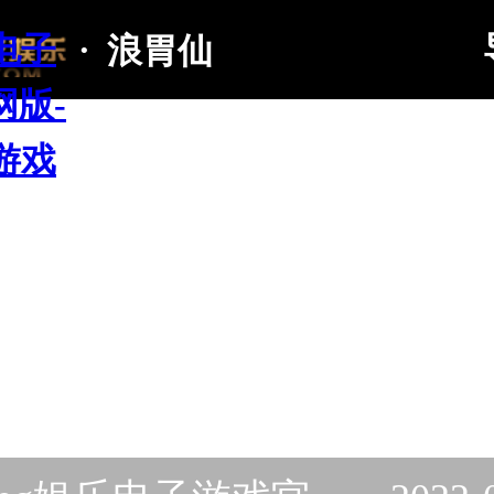
电子
·
浪胃仙
网版-
游戏