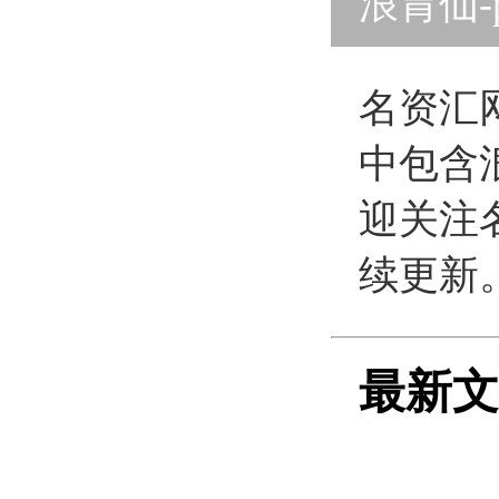
浪胃仙-
网版
名资汇
中包含
迎关注
续更新
最新文