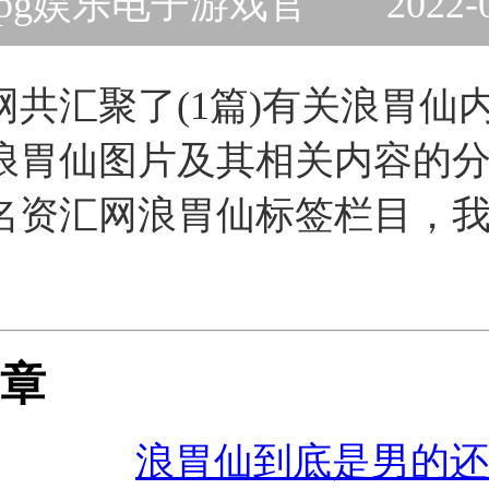
pg娱乐电子游戏官
2022-
网共汇聚了(1篇)有关浪胃仙
浪胃仙图片及其相关内容的
名资汇网浪胃仙标签栏目，
。
章
浪胃仙到底是男的还