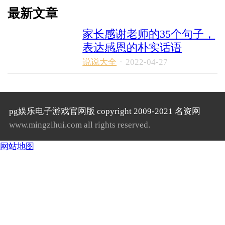
最新文章
家长感谢老师的35个句子，
表达感恩的朴实话语
说说大全
·
2022-04-27
pg娱乐电子游戏官网版 copyright 2009-2021 名资网
www.mingzihui.com all rights reserved.
网站地图