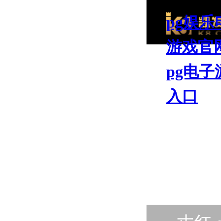
pg娱乐
游戏官
pg电子
入口