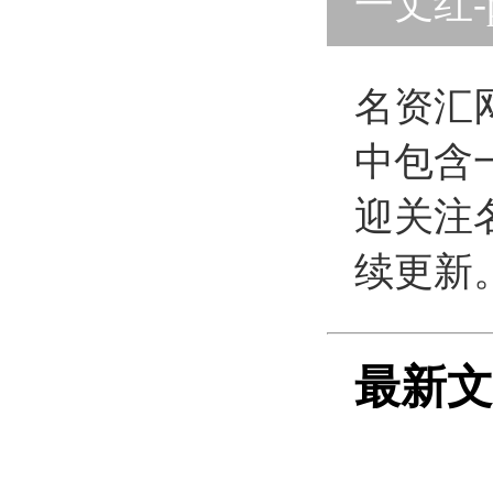
一丈红-
网版
名资汇
中包含
迎关注
续更新
最新文