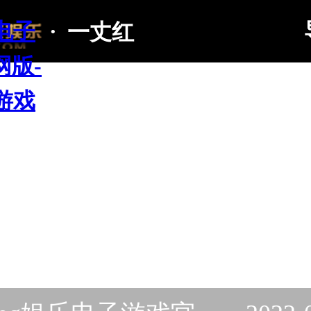
电子
·
一丈红
网版-
游戏