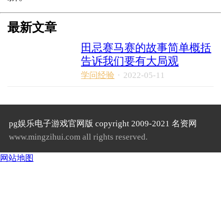
最新文章
田忌赛马赛的故事简单概括
告诉我们要有大局观
学问经验
·
2022-05-11
pg娱乐电子游戏官网版 copyright 2009-2021 名资网
www.mingzihui.com all rights reserved.
网站地图