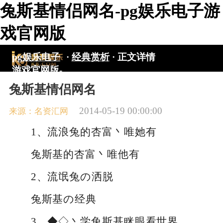
兔斯基情侣网名-pg娱乐电子游
戏官网版
pg娱乐电子
·
经典赏析
·
正文详情
游戏官网版-
pg电子游戏
兔斯基情侣网名
入口
2014-05-19 00:00:00
来源：名资汇网
1、流浪兔的杏富丶唯她有
兔斯基的杏富丶唯他有
2、流氓兔の洒脱
兔斯基の经典
3、◆◇丶学兔斯基眯眼看世界