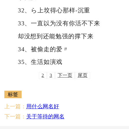
32、ら上坟得心那样-沉重
33、一直以为没有你活不下来
却没想到还能勉强的撑下来
34、被偷走的爱〃
35、生活如演戏
2
3
下一页
尾页
标签
上一篇：
用什么网名好
下一篇：
关于等待的网名