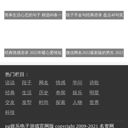
简单生活心态的句子 精选80条一
段子手金句经典语录 盘点40句笑
句话
出声的短句
经典情感语录 2022年暖心爱情短
微信网名2022最新版的男生 2022
句130条
最火网名300个
热门栏目：
说说
段子
网名
情感
学问
诗歌
经典
生活
历史
奇闻
娱乐
明星
交友
发型
时尚
探索
人物
世界
科技
pg娱乐电子游戏官网版 copyright 2009-2021 名资网