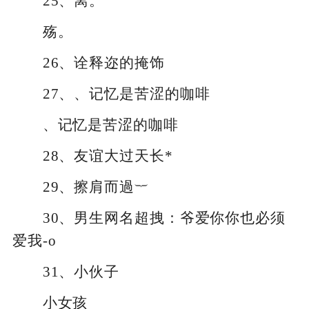
25、离。
殇。
26、诠释迩的掩饰
27、、记忆是苦涩的咖啡
、记忆是苦涩的咖啡
28、友谊大过天长*
29、擦肩而過︸
30、男生网名超拽：爷爱你你也必须
爱我-o
31、小伙子
小女孩