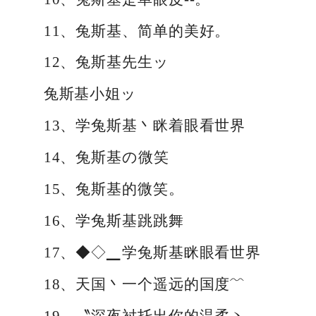
11、兔斯基、简单的美好。
12、兔斯基先生ッ
兔斯基小姐ッ
13、学兔斯基丶眯着眼看世界
14、兔斯基の微笑
15、兔斯基的微笑。
16、学兔斯基跳跳舞
17、◆◇▁学兔斯基眯眼看世界
18、天国丶一个遥远的国度﹌
19、〝深夜衬托出你的温柔ヽ