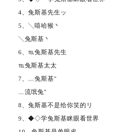
4、兔斯基先生ッ
5、╲嘻哈猴丶
╲兔斯基丶
6、℡兔斯基先生
℡兔斯基太太
7、﹏兔斯基"
﹏流氓兔"
8、兔斯基不是给你笑的リ
9、◆◇学兔斯基眯眼看世界
10、兔斯基是单眼皮--。