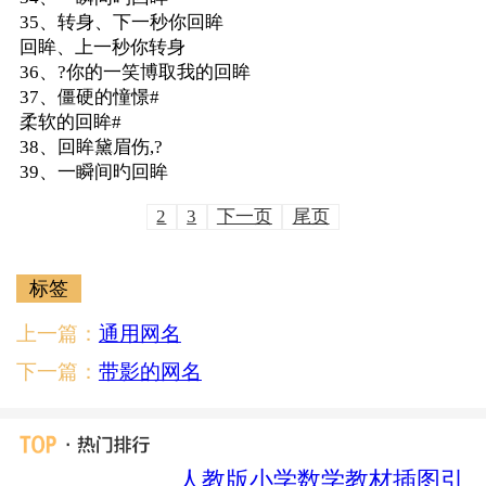
35、转身、下一秒你回眸
回眸、上一秒你转身
36、?你的一笑博取我的回眸
37、僵硬的憧憬#
柔软的回眸#
38、回眸黛眉伤,?
39、一瞬间旳回眸
2
3
下一页
尾页
标签
上一篇：
通用网名
下一篇：
带影的网名
人教版小学数学教材插图引