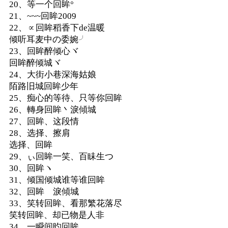
20、等一个回眸°
21、~~~回眸2009
22、∝回眸稻香下de温暖
倾听耳麦中の委婉╯
23、回眸醉倾心ヾ
回眸醉倾城ヾ
24、大街小巷深海姑娘
陌路旧城回眸少年
25、痴心的等待、只等你回眸
26、轉身回眸丶淚傾城
27、回眸、这段情
28、选择、擦肩
选择、回眸
29、ぃ回眸一笑、百眛生つ
30、回眸ヽ
31、倾国倾城谁等谁回眸
32、回眸ゝ淚傾城
33、笑转回眸、看那繁花落尽
笑转回眸、却已物是人非
34、一瞬间旳回眸