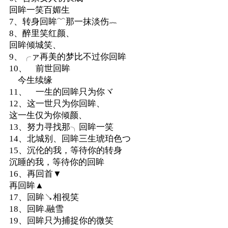
回眸一笑百媚生
7、转身回眸﹌那一抹淡伤︷
8、醉里笑红颜、
回眸倾城笑、
9、╭ァ再美的梦比不过你回眸
10、ゞ前世回眸
ゞ今生续缘
11、ゞ一生的回眸只为你ヾ
12、这一世只为你回眸、
这一生仅为你倾颜、
13、努力寻找那╮回眸一笑
14、北城别、回眸三生琥珀色つ
15、沉伦的我，等待你的转身
沉睡的我，等待你的回眸
16、再回首▼
再回眸▲
17、回眸↘相視笑
18、回眸.融雪
19、回眸只为捕捉你的微笑