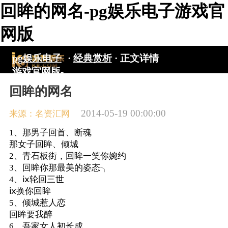
回眸的网名-pg娱乐电子游戏官
网版
pg娱乐电子
·
经典赏析
·
正文详情
游戏官网版-
pg电子游戏
回眸的网名
入口
2014-05-19 00:00:00
来源：名资汇网
1、那男子回首、断魂
那女子回眸、倾城
2、青石板街，回眸一笑你婉约
3、回眸你那最美的姿态╮
4、ⅸ轮回三世
ⅸ换你回眸
5、倾城惹人恋
回眸要我醉
6、吾家女人初长成