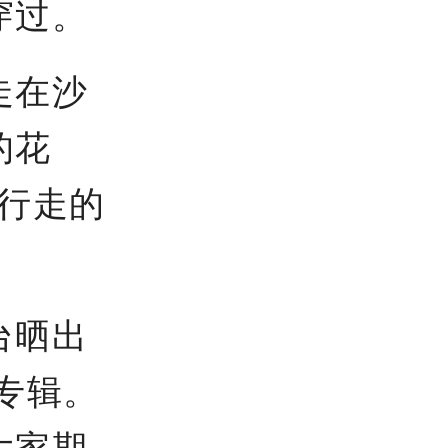
穿过。
走在沙
的花
行走的
台晒出
专辑。