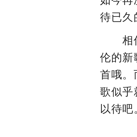
如今再
待已久
相信
伦的新
首哦。
歌似乎
以待吧