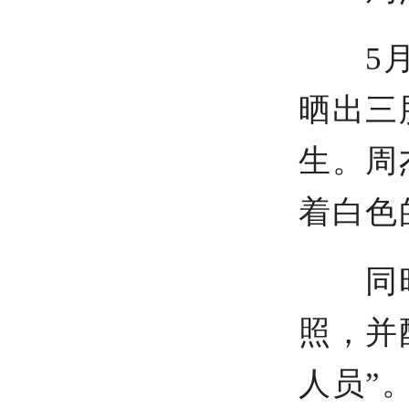
5月6
晒出三
生。周
着白色
同时
照，并
人员”