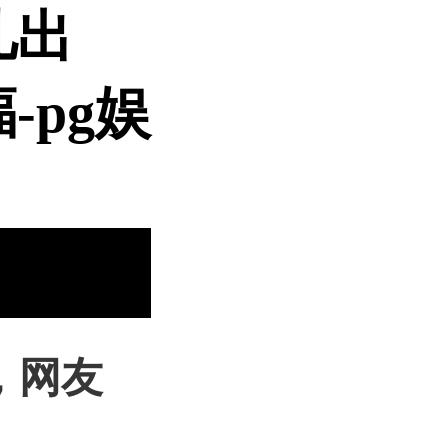
儿出
-pg娱
，网友