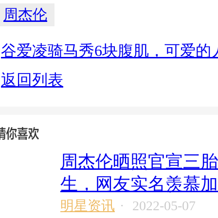
周杰伦
：
谷爱凌骑马秀6块腹肌，可爱的
：
返回列表
周杰伦晒照官宣三胎
生，网友实名羡慕加
明星资讯
·
2022-05-07