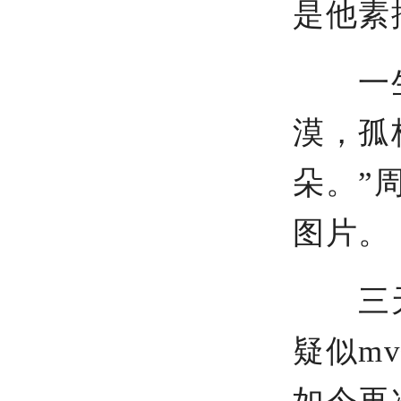
是他素
一生
漠，孤
朵。”
图片。
三天
疑似m