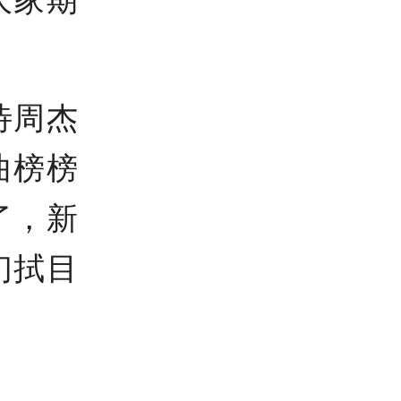
大家期
待周杰
曲榜榜
了，新
们拭目