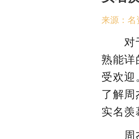
来源：名
对于8
熟能详
受欢迎
了解周
实名羡
周杰