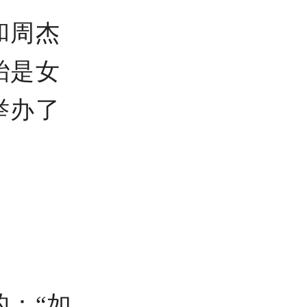
和周杰
胎是女
举办了
：“如