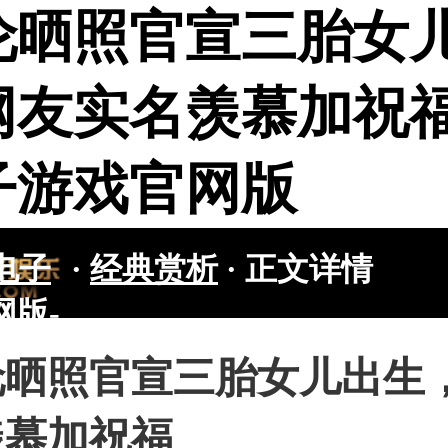
伦晒照官宣三胎女
友实名羡慕加祝福
子游戏官网版
电子
·
经典赏析
·
正文详情
网版-
游戏
伦晒照官宣三胎女儿出生
羡慕加祝福