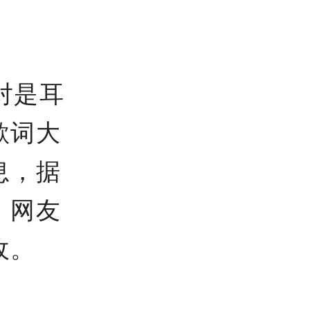
对是耳
歌词大
息，据
，网友
收。