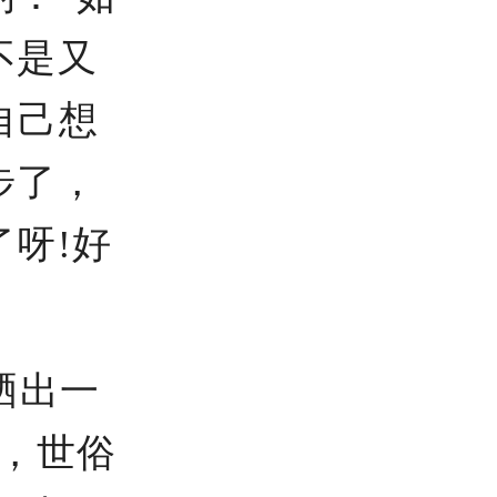
不是又
自己想
步了，
呀!好
晒出一
，世俗