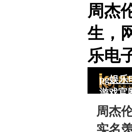
周杰
生，网
乐电
pg娱乐
游戏官
pg电子
周杰
入口
实名