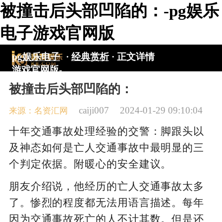
被撞击后头部凹陷的：-pg娱乐
电子游戏官网版
pg娱乐电子
·
经典赏析
·
正文详情
游戏官网版-
pg电子游戏
被撞击后头部凹陷的：
入口
caiji007
2024-01-29 09:10:04
来源：名资汇网
十年交通事故处理经验的交警：脚跟头以
及神态如何是亡人交通事故中最明显的三
个判定依据。附暖心的安全建议。
朋友介绍说，他经历的亡人交通事故太多
了。惨烈的程度都无法用语言描述。每年
因为交通事故死亡的人不计其数。但是还